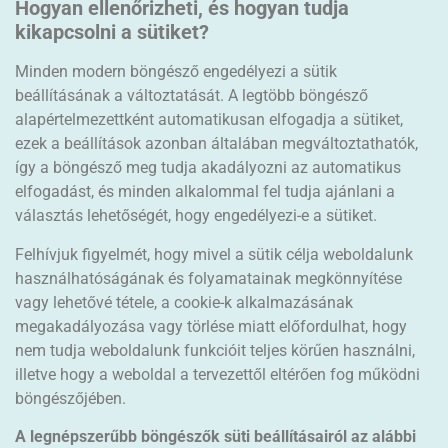
Hogyan ellenőrizheti, és hogyan tudja
kikapcsolni a sütiket?
Minden modern böngésző engedélyezi a sütik
beállításának a változtatását. A legtöbb böngésző
alapértelmezettként automatikusan elfogadja a sütiket,
ezek a beállítások azonban általában megváltoztathatók,
így a böngésző meg tudja akadályozni az automatikus
elfogadást, és minden alkalommal fel tudja ajánlani a
választás lehetőségét, hogy engedélyezi-e a sütiket.
Felhívjuk figyelmét, hogy mivel a sütik célja weboldalunk
használhatóságának és folyamatainak megkönnyítése
vagy lehetővé tétele, a cookie-k alkalmazásának
megakadályozása vagy törlése miatt előfordulhat, hogy
nem tudja weboldalunk funkcióit teljes körűen használni,
illetve hogy a weboldal a tervezettől eltérően fog működni
böngészőjében.
A legnépszerűbb böngészők süti beállításairól az alábbi