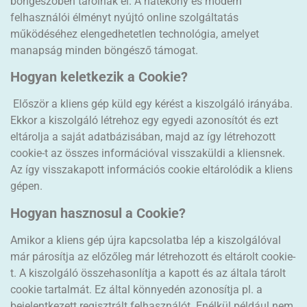
böngészőben tárolnak el. A hatékony és modern
felhasználói élményt nyújtó online szolgáltatás
működéséhez elengedhetetlen technológia, amelyet
manapság minden böngésző támogat.
Hogyan keletkezik a Cookie?
Először a kliens gép küld egy kérést a kiszolgáló irányába.
Ekkor a kiszolgáló létrehoz egy egyedi azonosítót és ezt
eltárolja a saját adatbázisában, majd az így létrehozott
cookie-t az összes információval visszaküldi a kliensnek.
Az így visszakapott információs cookie eltárolódik a kliens
gépen.
Hogyan hasznosul a Cookie?
Amikor a kliens gép újra kapcsolatba lép a kiszolgálóval
már párosítja az előzőleg már létrehozott és eltárolt cookie-
t. A kiszolgáló összehasonlítja a kapott és az általa tárolt
cookie tartalmát. Ez által könnyedén azonosítja pl. a
bejelentkezett regisztrált felhasználót. Enélkül például nem